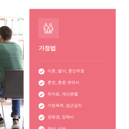
가정법
이혼, 별거, 혼인무효
혼전, 혼중 계약서
위자료, 재산분할
가정폭력, 접근금지
양육권, 양육비
유산, 상속